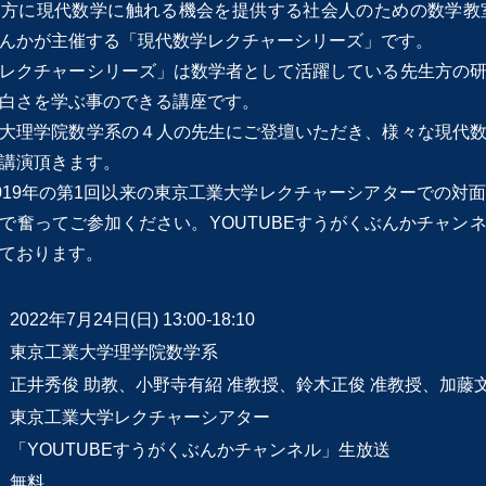
方に現代数学に触れる機会を提供する社会人のための数学教
んかが主催する「現代数学レクチャーシリーズ」です。
レクチャーシリーズ」は数学者として活躍している先生方の
白さを学ぶ事のできる講座です。
大理学院数学系の４人の先生にご登壇いただき、様々な現代
講演頂きます。
019年の第1回以来の東京工業大学レクチャーシアターでの対
で奮ってご参加ください。YOUTUBEすうがくぶんかチャン
ております。
】
2022年7月24日(日) 13:00-18:10
】
東京工業大学理学院数学系
正井秀俊 助教、小野寺有紹 准教授、鈴木正俊 准教授、加藤文
】
東京工業大学レクチャーシアター
「YOUTUBEすうがくぶんかチャンネル」生放送
】
無料