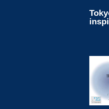
Toky
insp