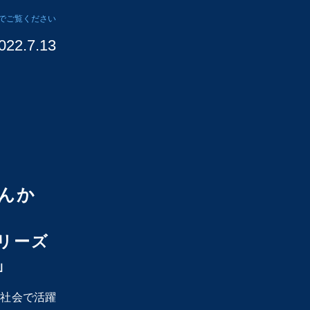
でご覧ください
022.7.13
院
んか
リーズ
1」
と社会で活躍