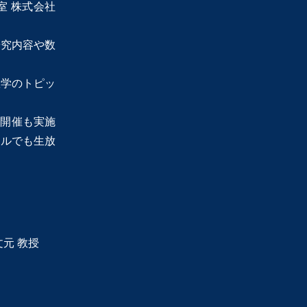
室 株式会社
研究内容や数
数学のトピッ
面開催も実施
ネルでも生放
元 教授