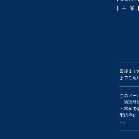
【主催
最後まで
までご連
このメー
・購読登
・本学で
配信停止
い。