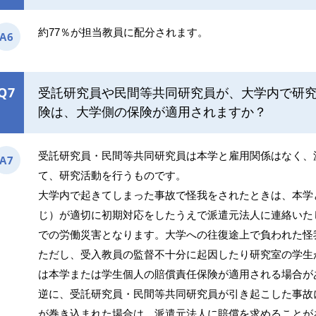
約77％が担当教員に配分されます。
A6
Q7
受託研究員や民間等共同研究員が、大学内で研
険は、大学側の保険が適用されますか？
受託研究員・民間等共同研究員は本学と雇用関係はなく、
A7
て、研究活動を行うものです。
大学内で起きてしまった事故で怪我をされたときは、本学
じ）が適切に初期対応をしたうえで派遣元法人に連絡いた
での労働災害となります。大学への往復途上で負われた怪
ただし、受入教員の監督不十分に起因したり研究室の学生
は本学または学生個人の賠償責任保険が適用される場合が
逆に、受託研究員・民間等共同研究員が引き起こした事故
が巻き込まれた場合は、派遣元法人に賠償を求めることが