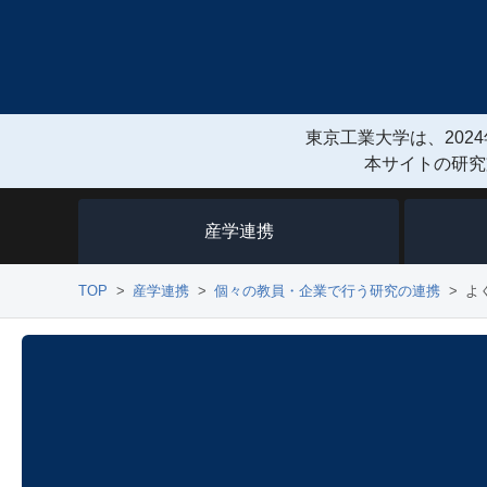
東京工業大学は、2024
本サイトの研究
産学連携
TOP
産学連携
個々の教員・企業で行う研究の連携
よ