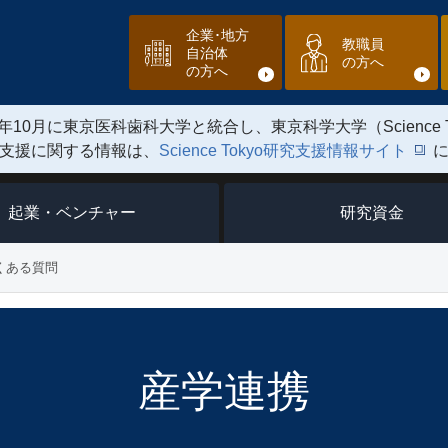
企業･地方
教職員
自治体
の方へ
の方へ
年10月に東京医科歯科大学と統合し、東京科学大学（Science 
支援に関する情報は、
Science Tokyo研究支援情報サイト
起業・ベンチャー
研究資金
くある質問
産学連携