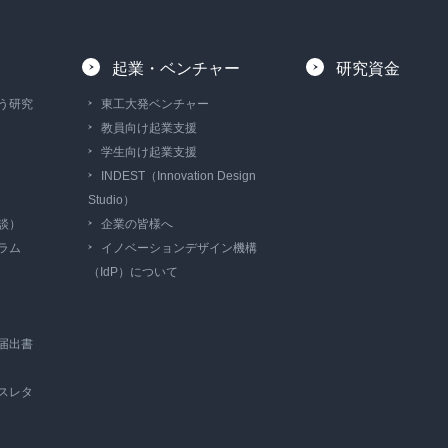
起業・ベンチャー
研究資金
う研究
東工大発ベンチャー
教員向け起業支援
学生向け起業支援
INDEST（Innovation Design
Studio）
談）
企業の皆様へ
ラム
イノベーションデザイン機構
（IdP）について
届出書
スレタ