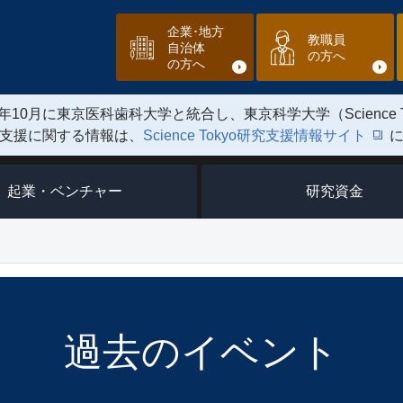
企業･地方
教職員
自治体
の方へ
の方へ
年10月に東京医科歯科大学と統合し、東京科学大学（Science 
支援に関する情報は、
Science Tokyo研究支援情報サイト
起業・ベンチャー
研究資金
過去のイベント