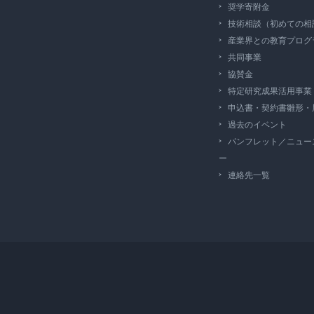
奨学寄附金
技術相談（初めての相
産業界との教育プログ
共同事業
協賛金
特定研究成果活用事業
申込書・契約書雛形・
過去のイベント
パンフレット／ニュー
ー
連絡先一覧